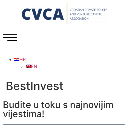
HR
EN
BestInvest
Budite u toku s najnovijim
vijestima!