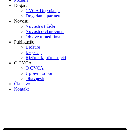
Početna
Događaji
CVCA Događanja
Događanja partnera
Novosti
Novosti s tržišta
Novosti o članovima
Objave u medijima
Publikacije
Brošure
Izvještaji
Rječnik ključnih riječi
O CVCA
O CVCA
Upravni odbor
Obavijesti
Članstvo
Kontakt