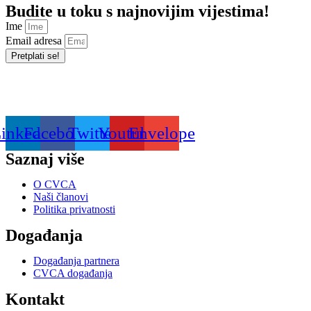
Budite u toku s najnovijim vijestima!
Ime
Email adresa
Pretplati se!
inkedin
Facebook
Twitter
Youtube
Envelope
Saznaj više
O CVCA
Naši članovi
Politika privatnosti
Događanja
Događanja partnera
CVCA događanja
Kontakt