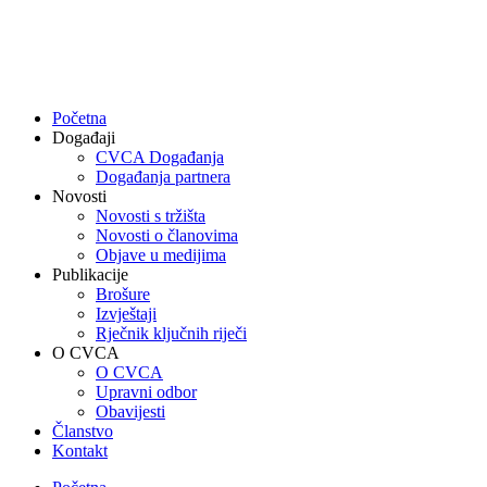
Skip
to
content
Početna
Događaji
CVCA Događanja
Događanja partnera
Novosti
Novosti s tržišta
Novosti o članovima
Objave u medijima
Publikacije
Brošure
Izvještaji
Rječnik ključnih riječi
O CVCA
O CVCA
Upravni odbor
Obavijesti
Članstvo
Kontakt