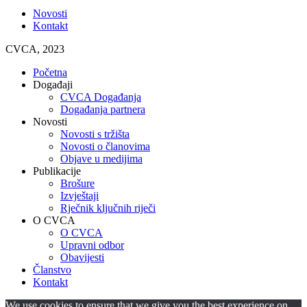
Novosti
Kontakt
CVCA, 2023
Početna
Događaji
CVCA Događanja
Događanja partnera
Novosti
Novosti s tržišta
Novosti o članovima
Objave u medijima
Publikacije
Brošure
Izvještaji
Rječnik ključnih riječi
O CVCA
O CVCA
Upravni odbor
Obavijesti
Članstvo
Kontakt
We use cookies to ensure that we give you the best experience on