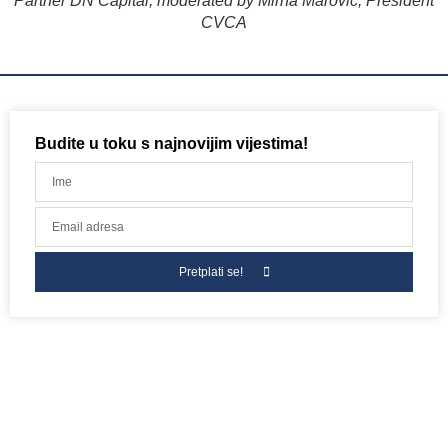
Partner DN Capital, moderated by Mirna Marović, President
CVCA
Budite u toku s najnovijim vijestima!
Pretplati se!