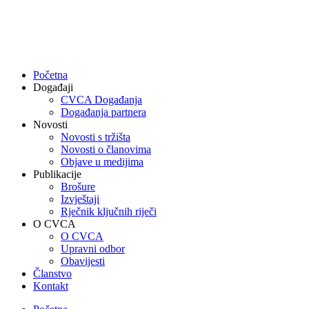
Skip
to
content
Početna
Događaji
CVCA Događanja
Događanja partnera
Novosti
Novosti s tržišta
Novosti o članovima
Objave u medijima
Publikacije
Brošure
Izvještaji
Rječnik ključnih riječi
O CVCA
O CVCA
Upravni odbor
Obavijesti
Članstvo
Kontakt