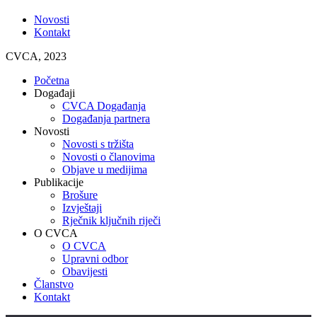
Novosti
Kontakt
CVCA, 2023
Početna
Događaji
CVCA Događanja
Događanja partnera
Novosti
Novosti s tržišta
Novosti o članovima
Objave u medijima
Publikacije
Brošure
Izvještaji
Rječnik ključnih riječi
O CVCA
O CVCA
Upravni odbor
Obavijesti
Članstvo
Kontakt