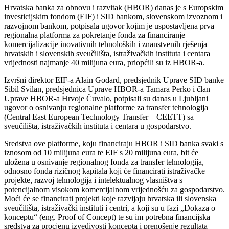
Hrvatska banka za obnovu i razvitak (HBOR) danas je s Europskim
investicijskim fondom (EIF) i SID bankom, slovenskom izvoznom i
razvojnom bankom, potpisala ugovor kojim je uspostavljena prva
regionalna platforma za pokretanje fonda za financiranje
komercijalizacije inovativnih tehnoloških i znanstvenih rješenja
hrvatskih i slovenskih sveučilišta, istraživačkih instituta i centara
vrijednosti najmanje 40 milijuna eura, priopćili su iz HBOR-a.
Izvršni direktor EIF-a Alain Godard, predsjednik Uprave SID banke
Sibil Svilan, predsjednica Uprave HBOR-a Tamara Perko i član
Uprave HBOR-a Hrvoje Čuvalo, potpisali su danas u Ljubljani
ugovor o osnivanju regionalne platforme za transfer tehnologija
(Central East European Technology Transfer – CEETT) sa
sveučilišta, istraživačkih instituta i centara u gospodarstvo.
Sredstva ove platforme, koju financiraju HBOR i SID banka svaki s
iznosom od 10 milijuna eura te EIF s 20 milijuna eura, bit će
uložena u osnivanje regionalnog fonda za transfer tehnologija,
odnosno fonda rizičnog kapitala koji će financirati istraživačke
projekte, razvoj tehnologija i intelektualnog vlasništva s
potencijalnom visokom komercijalnom vrijednošću za gospodarstvo.
Moći će se financirati projekti koje razvijaju hrvatska ili slovenska
sveučilišta, istraživački instituti i centri, a koji su u fazi „Dokaza o
konceptu“ (eng. Proof of Concept) te su im potrebna financijska
sredstva za procjenu izvedivosti koncepta i prenošenje rezultata