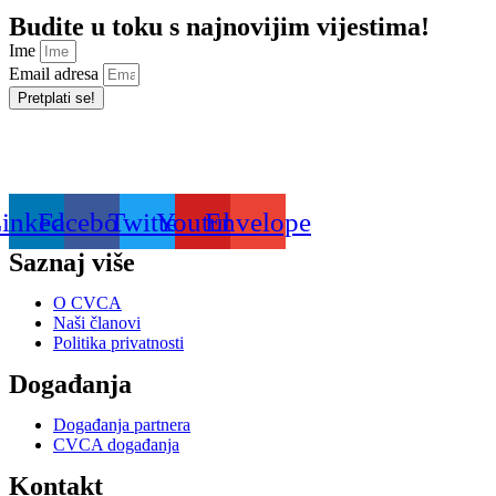
Budite u toku s najnovijim vijestima!
Ime
Email adresa
Pretplati se!
inkedin
Facebook
Twitter
Youtube
Envelope
Saznaj više
O CVCA
Naši članovi
Politika privatnosti
Događanja
Događanja partnera
CVCA događanja
Kontakt