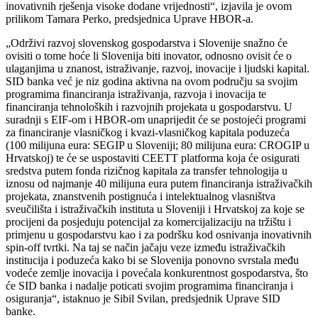
inovativnih rješenja visoke dodane vrijednosti“, izjavila je ovom
prilikom Tamara Perko, predsjednica Uprave HBOR-a.
„Održivi razvoj slovenskog gospodarstva i Slovenije snažno će
ovisiti o tome hoće li Slovenija biti inovator, odnosno ovisit će o
ulaganjima u znanost, istraživanje, razvoj, inovacije i ljudski kapital.
SID banka već je niz godina aktivna na ovom području sa svojim
programima financiranja istraživanja, razvoja i inovacija te
financiranja tehnoloških i razvojnih projekata u gospodarstvu. U
suradnji s EIF-om i HBOR-om unaprijedit će se postojeći programi
za financiranje vlasničkog i kvazi-vlasničkog kapitala poduzeća
(100 milijuna eura: SEGIP u Sloveniji; 80 milijuna eura: CROGIP u
Hrvatskoj) te će se uspostaviti CEETT platforma koja će osigurati
sredstva putem fonda rizičnog kapitala za transfer tehnologija u
iznosu od najmanje 40 milijuna eura putem financiranja istraživačkih
projekata, znanstvenih postignuća i intelektualnog vlasništva
sveučilišta i istraživačkih instituta u Sloveniji i Hrvatskoj za koje se
procijeni da posjeduju potencijal za komercijalizaciju na tržištu i
primjenu u gospodarstvu kao i za podršku kod osnivanja inovativnih
spin-off tvrtki. Na taj se način jačaju veze između istraživačkih
institucija i poduzeća kako bi se Slovenija ponovno svrstala među
vodeće zemlje inovacija i povećala konkurentnost gospodarstva, što
će SID banka i nadalje poticati svojim programima financiranja i
osiguranja“, istaknuo je Sibil Svilan, predsjednik Uprave SID
banke.