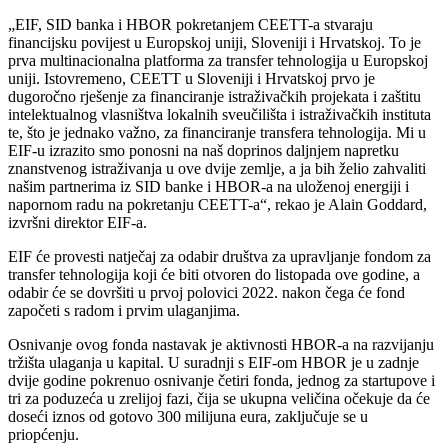
„EIF, SID banka i HBOR pokretanjem CEETT-a stvaraju
financijsku povijest u Europskoj uniji, Sloveniji i Hrvatskoj. To je
prva multinacionalna platforma za transfer tehnologija u Europskoj
uniji. Istovremeno, CEETT u Sloveniji i Hrvatskoj prvo je
dugoročno rješenje za financiranje istraživačkih projekata i zaštitu
intelektualnog vlasništva lokalnih sveučilišta i istraživačkih instituta
te, što je jednako važno, za financiranje transfera tehnologija. Mi u
EIF-u izrazito smo ponosni na naš doprinos daljnjem napretku
znanstvenog istraživanja u ove dvije zemlje, a ja bih želio zahvaliti
našim partnerima iz SID banke i HBOR-a na uloženoj energiji i
napornom radu na pokretanju CEETT-a“, rekao je Alain Goddard,
izvršni direktor EIF-a.
EIF će provesti natječaj za odabir društva za upravljanje fondom za
transfer tehnologija koji će biti otvoren do listopada ove godine, a
odabir će se dovršiti u prvoj polovici 2022. nakon čega će fond
započeti s radom i prvim ulaganjima.
Osnivanje ovog fonda nastavak je aktivnosti HBOR-a na razvijanju
tržišta ulaganja u kapital. U suradnji s EIF-om HBOR je u zadnje
dvije godine pokrenuo osnivanje četiri fonda, jednog za startupove i
tri za poduzeća u zrelijoj fazi, čija se ukupna veličina očekuje da će
doseći iznos od gotovo 300 milijuna eura, zaključuje se u
priopćenju.