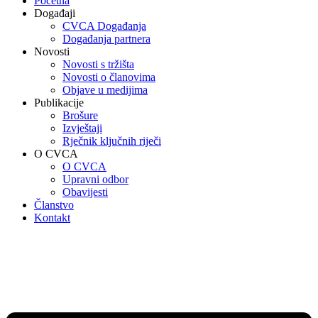
Početna
Događaji
CVCA Događanja
Događanja partnera
Novosti
Novosti s tržišta
Novosti o članovima
Objave u medijima
Publikacije
Brošure
Izvještaji
Rječnik ključnih riječi
O CVCA
O CVCA
Upravni odbor
Obavijesti
Članstvo
Kontakt