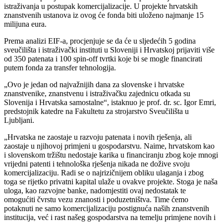
istraživanja u postupak komercijalizacije. U projekte hrvatskih
znanstvenih ustanova iz ovog će fonda biti uloženo najmanje 15
milijuna eura.
Prema analizi EIF-a, procjenjuje se da će u sljedećih 5 godina
sveučilišta i istraživački instituti u Sloveniji i Hrvatskoj prijaviti više
od 350 patenata i 100 spin-off tvrtki koje bi se mogle financirati
putem fonda za transfer tehnologija.
„Ovo je jedan od najvažnijih dana za slovenske i hrvatske
znanstvenike, znanstvenu i istraživačku zajednicu otkada su
Slovenija i Hrvatska samostalne“, istaknuo je prof. dr. sc. Igor Emri,
predstojnik katedre na Fakultetu za strojarstvo Sveučilišta u
Ljubljani.
„Hrvatska ne zaostaje u razvoju patenata i novih rješenja, ali
zaostaje u njihovoj primjeni u gospodarstvu. Naime, hrvatskom kao
i slovenskom tržištu nedostaje karika u financiranju zbog koje mnogi
vrijedni patenti i tehnološka rješenja nikada ne dožive svoju
komercijalizaciju. Radi se o najrizičnijem obliku ulaganja i zbog
toga se rijetko privatni kapital ulaže u ovakve projekte. Stoga je naša
uloga, kao razvojne banke, nadomjestiti ovaj nedostatak te
omogućiti čvrstu vezu znanosti i poduzetništva. Time ćemo
potaknuti ne samo komercijalizaciju postignuća naših znanstvenih
institucija, već i rast našeg gospodarstva na temelju primjene novih i