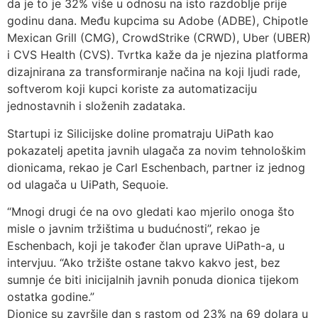
da je to je 32% više u odnosu na isto razdoblje prije
godinu dana. Među kupcima su Adobe (ADBE), Chipotle
Mexican Grill (CMG), CrowdStrike (CRWD), Uber (UBER)
i CVS Health (CVS). Tvrtka kaže da je njezina platforma
dizajnirana za transformiranje načina na koji ljudi rade,
softverom koji kupci koriste za automatizaciju
jednostavnih i složenih zadataka.
Startupi iz Silicijske doline promatraju UiPath kao
pokazatelj apetita javnih ulagača za novim tehnološkim
dionicama, rekao je Carl Eschenbach, partner iz jednog
od ulagača u UiPath, Sequoie.
“Mnogi drugi će na ovo gledati kao mjerilo onoga što
misle o javnim tržištima u budućnosti”, rekao je
Eschenbach, koji je također član uprave UiPath-a, u
intervjuu. “Ako tržište ostane takvo kakvo jest, bez
sumnje će biti inicijalnih javnih ponuda dionica tijekom
ostatka godine.”
Dionice su završile dan s rastom od 23% na 69 dolara u