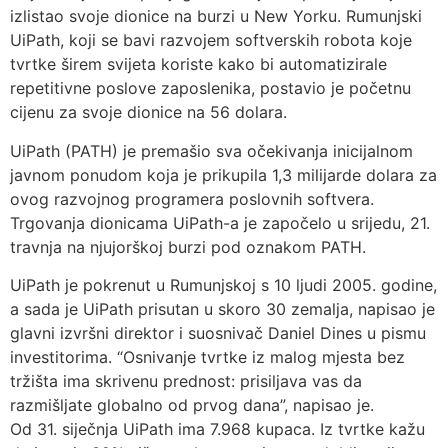
izlistao svoje dionice na burzi u New Yorku. Rumunjski
UiPath, koji se bavi razvojem softverskih robota koje
tvrtke širem svijeta koriste kako bi automatizirale
repetitivne poslove zaposlenika, postavio je početnu
cijenu za svoje dionice na 56 dolara.
UiPath (PATH) je premašio sva očekivanja inicijalnom
javnom ponudom koja je prikupila 1,3 milijarde dolara za
ovog razvojnog programera poslovnih softvera.
Trgovanja dionicama UiPath-a je započelo u srijedu, 21.
travnja na njujorškoj burzi pod oznakom PATH.
UiPath je pokrenut u Rumunjskoj s 10 ljudi 2005. godine,
a sada je UiPath prisutan u skoro 30 zemalja, napisao je
glavni izvršni direktor i suosnivač Daniel Dines u pismu
investitorima. “Osnivanje tvrtke iz malog mjesta bez
tržišta ima skrivenu prednost: prisiljava vas da
razmišljate globalno od prvog dana”, napisao je.
Od 31. siječnja UiPath ima 7.968 kupaca. Iz tvrtke kažu